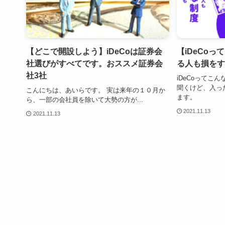
【どこで開設しよう】iDeCoは証券会
【iDeCo
社選びがすべてです。おススメ証券会
る人も損をす
社3社
iDeCoってこ
聞くけど、入っ
こんにちは、あいらです。 実は来年の１０月か
ます。
ら、一部の会社員を除いて大勢の方が...
2021.11.13
2021.11.13