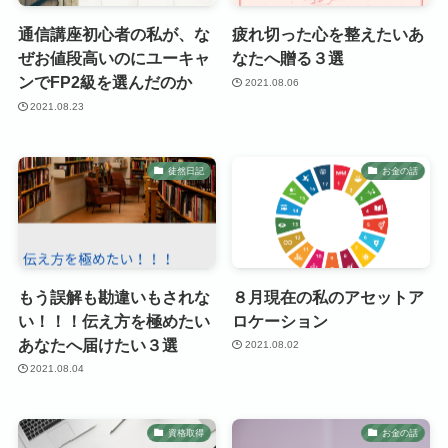
通信講座初心者の私が、な
疲れ切った心を整えたいあ
ぜお値段高いのにユーキャ
なたへ贈る３選
ンでFP2級を選んだのか
2021.08.06
2021.08.23
徒然日記
お金の話
もう誤解も勘違いもされな
８月現在の私のアセットア
い！！！伝え方を極めたい
ロケーション
あなたへ届けたい３選
2021.08.02
2021.08.04
資格取得
お金の話