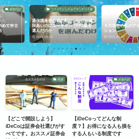
ファイナンシャルプランナー２級
お金の話
初心者の私が、なぜお値
ユーキャンでFP2級を
８月現在の私のアセットアロケー
教育訓
か
ション
ってご
3
2021.08.02
2021.0
投資
お金の話
【どこで開設しよう】
【iDeCoってどんな制
iDeCoは証券会社選びがす
度？】お得になる人も損を
べてです。おススメ証券会
する人もいる制度です