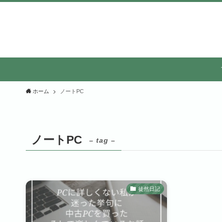
ホーム
ノートPC
ノートPC
– tag –
徒然日記